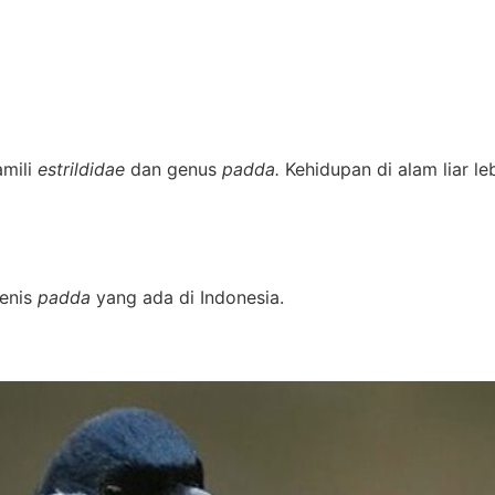
amili
estrildidae
dan genus
padda.
Kehidupan di alam liar l
jenis
padda
yang ada di Indonesia.