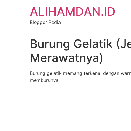
Skip
ALIHAMDAN.ID
to
content
Blogger Pedia
Burung Gelatik (J
Merawatnya)
Burung gelatik memang terkenal dengan warna 
memburunya.