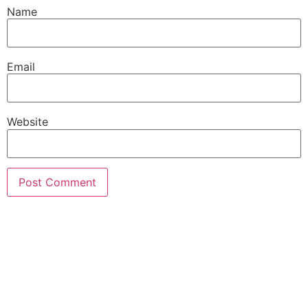
Name
Email
Website