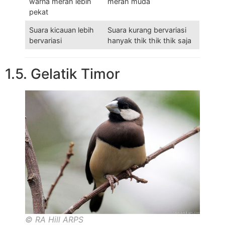
warna merah lebih
merah muda
pekat
Suara kicauan lebih
Suara kurang bervariasi
bervariasi
hanyak thik thik thik saja
1.5. Gelatik Timor
© RA Hill ARPS