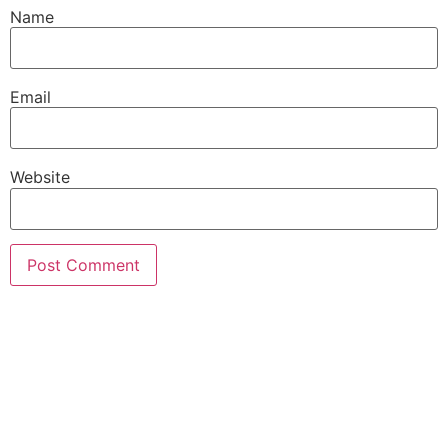
Name
Email
Website