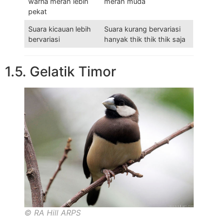
warna merah lebih
merah muda
pekat
Suara kicauan lebih
Suara kurang bervariasi
bervariasi
hanyak thik thik thik saja
1.5. Gelatik Timor
© RA Hill ARPS