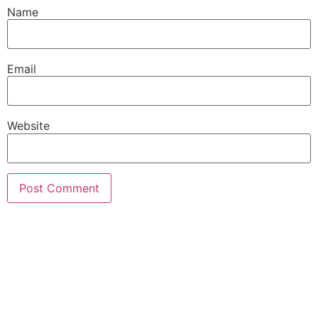
Name
Email
Website