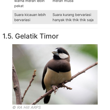
warna merah lebih
merah muda
pekat
Suara kicauan lebih
Suara kurang bervariasi
bervariasi
hanyak thik thik thik saja
1.5. Gelatik Timor
© RA Hill ARPS