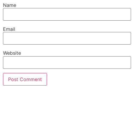
Name
Email
Website