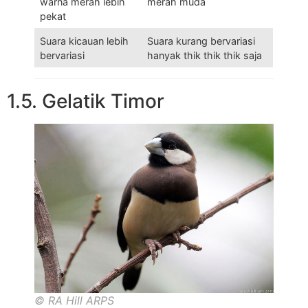
warna merah lebih
merah muda
pekat
Suara kicauan lebih
Suara kurang bervariasi
bervariasi
hanyak thik thik thik saja
1.5. Gelatik Timor
© RA Hill ARPS