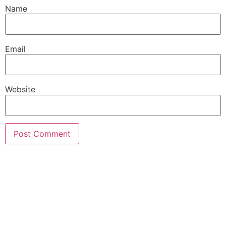
Name
Email
Website