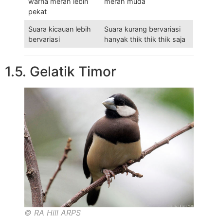
warna merah lebih
merah muda
pekat
Suara kicauan lebih
Suara kurang bervariasi
bervariasi
hanyak thik thik thik saja
1.5. Gelatik Timor
© RA Hill ARPS