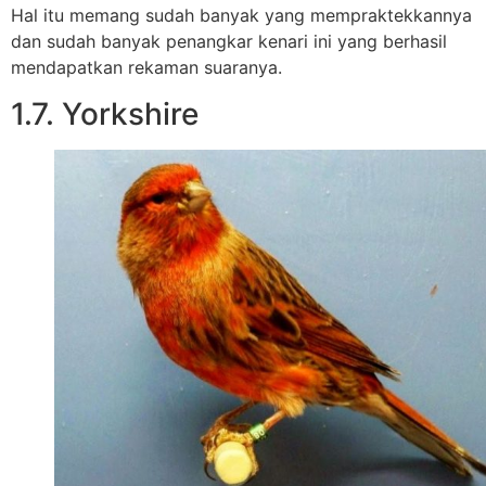
Hal itu memang sudah banyak yang mempraktekkannya
dan sudah banyak penangkar kenari ini yang berhasil
mendapatkan rekaman suaranya.
1.7. Yorkshire