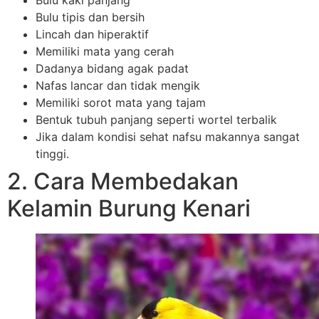
Bulu tipis dan bersih
Lincah dan hiperaktif
Memiliki mata yang cerah
Dadanya bidang agak padat
Nafas lancar dan tidak mengik
Memiliki sorot mata yang tajam
Bentuk tubuh panjang seperti wortel terbalik
Jika dalam kondisi sehat nafsu makannya sangat
tinggi.
2. Cara Membedakan
Kelamin Burung Kenari