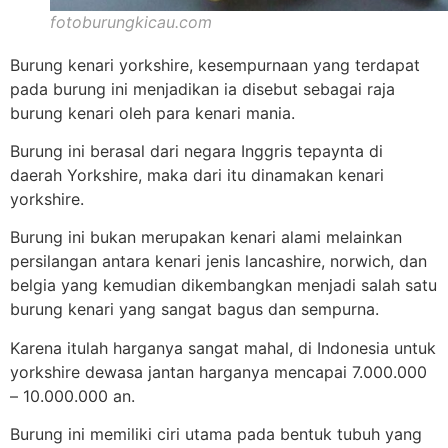
fotoburungkicau.com
Burung kenari yorkshire, kesempurnaan yang terdapat
pada burung ini menjadikan ia disebut sebagai raja
burung kenari oleh para kenari mania.
Burung ini berasal dari negara Inggris tepaynta di
daerah Yorkshire, maka dari itu dinamakan kenari
yorkshire.
Burung ini bukan merupakan kenari alami melainkan
persilangan antara kenari jenis lancashire, norwich, dan
belgia yang kemudian dikembangkan menjadi salah satu
burung kenari yang sangat bagus dan sempurna.
Karena itulah harganya sangat mahal, di Indonesia untuk
yorkshire dewasa jantan harganya mencapai 7.000.000
– 10.000.000 an.
Burung ini memiliki ciri utama pada bentuk tubuh yang