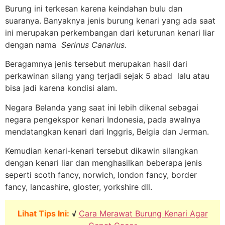
Burung ini terkesan karena keindahan bulu dan
suaranya. Banyaknya jenis burung kenari yang ada saat
ini merupakan perkembangan dari keturunan kenari liar
dengan nama
Serinus Canarius.
Beragamnya jenis tersebut merupakan hasil dari
perkawinan silang yang terjadi sejak 5 abad lalu atau
bisa jadi karena kondisi alam.
Negara Belanda yang saat ini lebih dikenal sebagai
negara pengekspor kenari Indonesia, pada awalnya
mendatangkan kenari dari Inggris, Belgia dan Jerman.
Kemudian kenari-kenari tersebut dikawin silangkan
dengan kenari liar dan menghasilkan beberapa jenis
seperti scoth fancy, norwich, london fancy, border
fancy, lancashire, gloster, yorkshire dll.
Lihat Tips Ini:
√
Cara Merawat Burung Kenari Agar