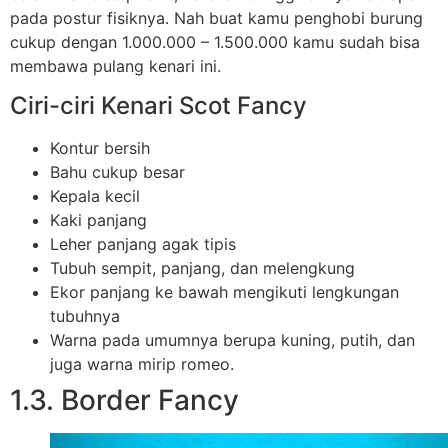
pada postur fisiknya. Nah buat kamu penghobi burung
cukup dengan 1.000.000 – 1.500.000 kamu sudah bisa
membawa pulang kenari ini.
Ciri-ciri Kenari Scot Fancy
Kontur bersih
Bahu cukup besar
Kepala kecil
Kaki panjang
Leher panjang agak tipis
Tubuh sempit, panjang, dan melengkung
Ekor panjang ke bawah mengikuti lengkungan
tubuhnya
Warna pada umumnya berupa kuning, putih, dan
juga warna mirip romeo.
1.3. Border Fancy