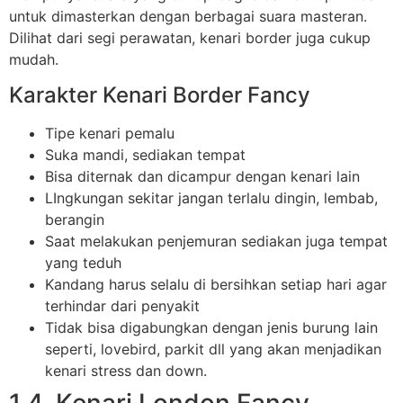
untuk dimasterkan dengan berbagai suara masteran.
Dilihat dari segi perawatan, kenari border juga cukup
mudah.
Karakter Kenari Border Fancy
Tipe kenari pemalu
Suka mandi, sediakan tempat
Bisa diternak dan dicampur dengan kenari lain
LIngkungan sekitar jangan terlalu dingin, lembab,
berangin
Saat melakukan penjemuran sediakan juga tempat
yang teduh
Kandang harus selalu di bersihkan setiap hari agar
terhindar dari penyakit
Tidak bisa digabungkan dengan jenis burung lain
seperti, lovebird, parkit dll yang akan menjadikan
kenari stress dan down.