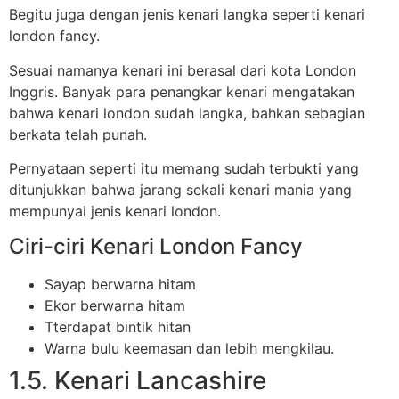
Begitu juga dengan jenis kenari langka seperti kenari
london fancy.
Sesuai namanya kenari ini berasal dari kota London
Inggris. Banyak para penangkar kenari mengatakan
bahwa kenari london sudah langka, bahkan sebagian
berkata telah punah.
Pernyataan seperti itu memang sudah terbukti yang
ditunjukkan bahwa jarang sekali kenari mania yang
mempunyai jenis kenari london.
Ciri-ciri Kenari London Fancy
Sayap berwarna hitam
Ekor berwarna hitam
Tterdapat bintik hitan
Warna bulu keemasan dan lebih mengkilau.
1.5. Kenari Lancashire