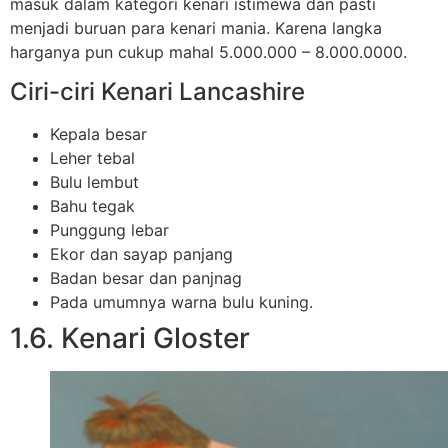
masuk dalam kategori kenari istimewa dan pasti
menjadi buruan para kenari mania. Karena langka
harganya pun cukup mahal 5.000.000 – 8.000.0000.
Ciri-ciri Kenari Lancashire
Kepala besar
Leher tebal
Bulu lembut
Bahu tegak
Punggung lebar
Ekor dan sayap panjang
Badan besar dan panjnag
Pada umumnya warna bulu kuning.
1.6. Kenari Gloster