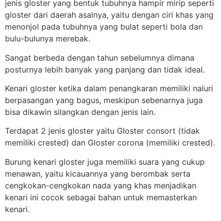
jenis gloster yang bentuk tubuhnya hampir mirip seperti
gloster dari daerah asalnya, yaitu dengan ciri khas yang
menonjol pada tubuhnya yang bulat seperti bola dan
bulu-bulunya merebak.
Sangat berbeda dengan tahun sebelumnya dimana
posturnya lebih banyak yang panjang dan tidak ideal.
Kenari gloster ketika dalam penangkaran memiliki naluri
berpasangan yang bagus, meskipun sebenarnya juga
bisa dikawin silangkan dengan jenis lain.
Terdapat 2 jenis gloster yaitu Gloster consort (tidak
memiliki crested) dan Gloster corona (memiliki crested).
Burung kenari gloster juga memiliki suara yang cukup
menawan, yaitu kicauannya yang berombak serta
cengkokan-cengkokan nada yang khas menjadikan
kenari ini cocok sebagai bahan untuk memasterkan
kenari.