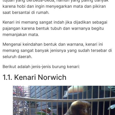
karena hobi dan ingin menyegarkan mata dan pikiran
saat bersantai di rumah.
Kenari ini memang sangat indah jika dijadikan sebagai
pajangan karena bentuk tubuh dan warnanya begitu
memanjakan mata.
Mengenai keindahan bentuk dan warnana, kenari ini
memang sangat banyak jenisnya yang sudah tersebar di
seluruh daerah.
Berikut adalah jenis-jenis burung kenari:
1.1. Kenari Norwich