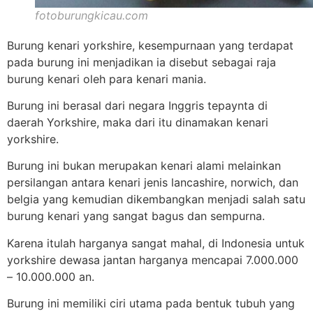
fotoburungkicau.com
Burung kenari yorkshire, kesempurnaan yang terdapat
pada burung ini menjadikan ia disebut sebagai raja
burung kenari oleh para kenari mania.
Burung ini berasal dari negara Inggris tepaynta di
daerah Yorkshire, maka dari itu dinamakan kenari
yorkshire.
Burung ini bukan merupakan kenari alami melainkan
persilangan antara kenari jenis lancashire, norwich, dan
belgia yang kemudian dikembangkan menjadi salah satu
burung kenari yang sangat bagus dan sempurna.
Karena itulah harganya sangat mahal, di Indonesia untuk
yorkshire dewasa jantan harganya mencapai 7.000.000
– 10.000.000 an.
Burung ini memiliki ciri utama pada bentuk tubuh yang