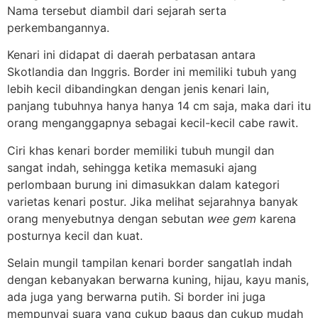
Nama tersebut diambil dari sejarah serta
perkembangannya.
Kenari ini didapat di daerah perbatasan antara
Skotlandia dan Inggris. Border ini memiliki tubuh yang
lebih kecil dibandingkan dengan jenis kenari lain,
panjang tubuhnya hanya hanya 14 cm saja, maka dari itu
orang menganggapnya sebagai kecil-kecil cabe rawit.
Ciri khas kenari border memiliki tubuh mungil dan
sangat indah, sehingga ketika memasuki ajang
perlombaan burung ini dimasukkan dalam kategori
varietas kenari postur. Jika melihat sejarahnya banyak
orang menyebutnya dengan sebutan
wee gem
karena
posturnya kecil dan kuat.
Selain mungil tampilan kenari border sangatlah indah
dengan kebanyakan berwarna kuning, hijau, kayu manis,
ada juga yang berwarna putih. Si border ini juga
mempunyai suara yang cukup bagus dan cukup mudah