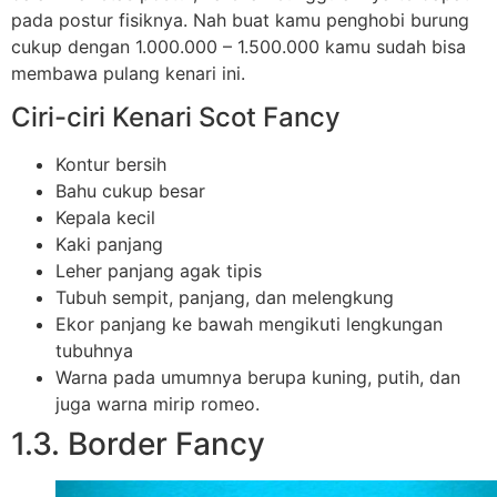
pada postur fisiknya. Nah buat kamu penghobi burung
cukup dengan 1.000.000 – 1.500.000 kamu sudah bisa
membawa pulang kenari ini.
Ciri-ciri Kenari Scot Fancy
Kontur bersih
Bahu cukup besar
Kepala kecil
Kaki panjang
Leher panjang agak tipis
Tubuh sempit, panjang, dan melengkung
Ekor panjang ke bawah mengikuti lengkungan
tubuhnya
Warna pada umumnya berupa kuning, putih, dan
juga warna mirip romeo.
1.3. Border Fancy