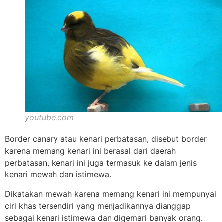
youtube.com
Border canary atau kenari perbatasan, disebut border
karena memang kenari ini berasal dari daerah
perbatasan, kenari ini juga termasuk ke dalam jenis
kenari mewah dan istimewa.
Dikatakan mewah karena memang kenari ini mempunyai
ciri khas tersendiri yang menjadikannya dianggap
sebagai kenari istimewa dan digemari banyak orang.