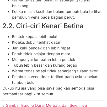
belakang
Ketika masih kecil dan belum tumbuh bulu terlihat
pembuluh vena pada bagian perut.
2.2. Ciri-ciri Kenari Betina
Bentuk kepala lebih bulat
Kloaka/dubur terlihat datar
Jari kaki pendek dan lebih rapat
Paruh tidak sejajar dengan mata
Mempunyai lompatan lebih pendek
Tubuh lebih besar dan kurang tegap
Warna tegas tetapi tidak sepanjang tulang ekor
Pembuluh vena tidak terlihat pada usia sebelum
tumbuh bulu.
Cukup itu aja yang bisa saya bagikan semoga bisa
bermanfaat bagi kita semua.
»
Gambar Burung Dara, Merpati, dan Sejeninya