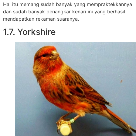
Hal itu memang sudah banyak yang mempraktekkannya
dan sudah banyak penangkar kenari ini yang berhasil
mendapatkan rekaman suaranya.
1.7. Yorkshire