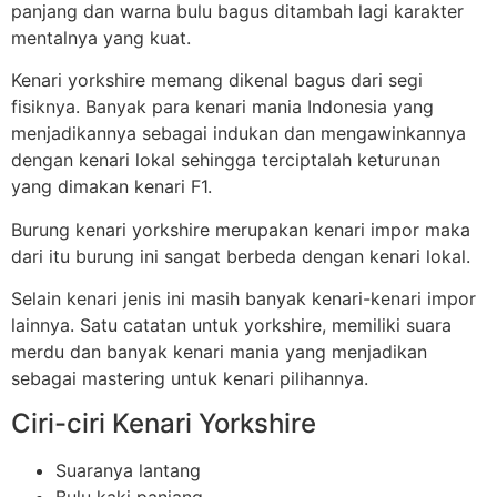
panjang dan warna bulu bagus ditambah lagi karakter
mentalnya yang kuat.
Kenari yorkshire memang dikenal bagus dari segi
fisiknya. Banyak para kenari mania Indonesia yang
menjadikannya sebagai indukan dan mengawinkannya
dengan kenari lokal sehingga terciptalah keturunan
yang dimakan kenari F1.
Burung kenari yorkshire merupakan kenari impor maka
dari itu burung ini sangat berbeda dengan kenari lokal.
Selain kenari jenis ini masih banyak kenari-kenari impor
lainnya. Satu catatan untuk yorkshire, memiliki suara
merdu dan banyak kenari mania yang menjadikan
sebagai mastering untuk kenari pilihannya.
Ciri-ciri Kenari Yorkshire
Suaranya lantang
Bulu kaki panjang