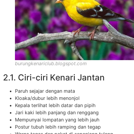
burungkenariclub.blogspot.com
2.1. Ciri-ciri Kenari Jantan
Paruh sejajar dengan mata
Kloaka/dubur lebih menonjol
Kepala terlihat lebih datar dan pipih
Jari kaki lebih panjang dan renggang
Mempunyai lompatan yang lebih jauh
Postur tubuh lebih ramping dan tegap
Warna tegas dan pekat di sepanjang tulang