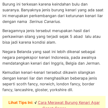
Burung ini terkesan karena keindahan bulu dan
suaranya. Banyaknya jenis burung kenari yang ada saat
ini merupakan perkembangan dari keturunan kenari liar
dengan nama
Serinus Canarius.
Beragamnya jenis tersebut merupakan hasil dari
perkawinan silang yang terjadi sejak 5 abad lalu atau
bisa jadi karena kondisi alam.
Negara Belanda yang saat ini lebih dikenal sebagai
negara pengekspor kenari Indonesia, pada awalnya
mendatangkan kenari dari Inggris, Belgia dan Jerman.
Kemudian kenari-kenari tersebut dikawin silangkan
dengan kenari liar dan menghasilkan beberapa jenis
seperti scoth fancy, norwich, london fancy, border
fancy, lancashire, gloster, yorkshire dll.
Lihat Tips Ini:
√
Cara Merawat Burung Kenari Agar