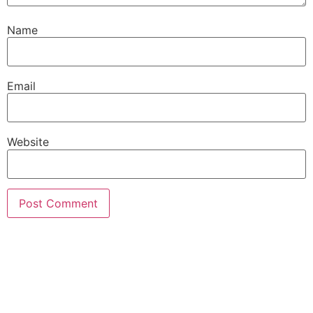
Name
Email
Website