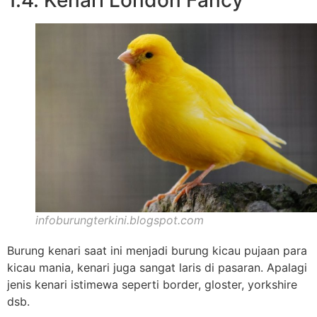
1.4. Kenari London Fancy
infoburungterkini.blogspot.com
Burung kenari saat ini menjadi burung kicau pujaan para
kicau mania, kenari juga sangat laris di pasaran. Apalagi
jenis kenari istimewa seperti border, gloster, yorkshire
dsb.