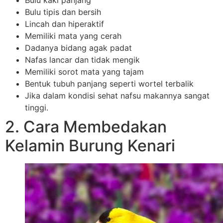
Bulu tipis dan bersih
Lincah dan hiperaktif
Memiliki mata yang cerah
Dadanya bidang agak padat
Nafas lancar dan tidak mengik
Memiliki sorot mata yang tajam
Bentuk tubuh panjang seperti wortel terbalik
Jika dalam kondisi sehat nafsu makannya sangat
tinggi.
2. Cara Membedakan
Kelamin Burung Kenari