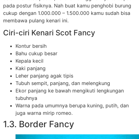
pada postur fisiknya. Nah buat kamu penghobi burung
cukup dengan 1.000.000 – 1.500.000 kamu sudah bisa
membawa pulang kenari ini.
Ciri-ciri Kenari Scot Fancy
Kontur bersih
Bahu cukup besar
Kepala kecil
Kaki panjang
Leher panjang agak tipis
Tubuh sempit, panjang, dan melengkung
Ekor panjang ke bawah mengikuti lengkungan
tubuhnya
Warna pada umumnya berupa kuning, putih, dan
juga warna mirip romeo.
1.3. Border Fancy