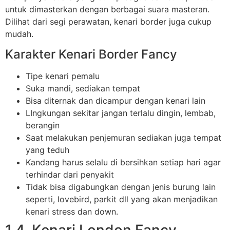
untuk dimasterkan dengan berbagai suara masteran.
Dilihat dari segi perawatan, kenari border juga cukup
mudah.
Karakter Kenari Border Fancy
Tipe kenari pemalu
Suka mandi, sediakan tempat
Bisa diternak dan dicampur dengan kenari lain
LIngkungan sekitar jangan terlalu dingin, lembab,
berangin
Saat melakukan penjemuran sediakan juga tempat
yang teduh
Kandang harus selalu di bersihkan setiap hari agar
terhindar dari penyakit
Tidak bisa digabungkan dengan jenis burung lain
seperti, lovebird, parkit dll yang akan menjadikan
kenari stress dan down.