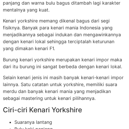
panjang dan warna bulu bagus ditambah lagi karakter
mentalnya yang kuat.
Kenari yorkshire memang dikenal bagus dari segi
fisiknya. Banyak para kenari mania Indonesia yang
menjadikannya sebagai indukan dan mengawinkannya
dengan kenari lokal sehingga terciptalah keturunan
yang dimakan kenari F1.
Burung kenari yorkshire merupakan kenari impor maka
dari itu burung ini sangat berbeda dengan kenari lokal.
Selain kenari jenis ini masih banyak kenari-kenari impor
lainnya. Satu catatan untuk yorkshire, memiliki suara
merdu dan banyak kenari mania yang menjadikan
sebagai mastering untuk kenari pilihannya.
Ciri-ciri Kenari Yorkshire
Suaranya lantang
Bulu kaki panjang