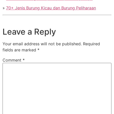
»
70+ Jenis Burung Kicau dan Burung Peliharaan
Leave a Reply
Your email address will not be published.
Required
fields are marked
*
Comment
*