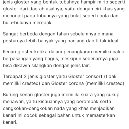
jenis gloster yang bentuk tubuhnya hampir mirip seperti
gloster dari daerah asalnya, yaitu dengan ciri khas yang
menonjol pada tubuhnya yang bulat seperti bola dan
bulu-bulunya merebak.
Sangat berbeda dengan tahun sebelumnya dimana
posturnya lebih banyak yang panjang dan tidak ideal.
Kenari gloster ketika dalam penangkaran memiliki naluri
berpasangan yang bagus, meskipun sebenarnya juga
bisa dikawin silangkan dengan jenis lain.
Terdapat 2 jenis gloster yaitu Gloster consort (tidak
memiliki crested) dan Gloster corona (memiliki crested).
Burung kenari gloster juga memiliki suara yang cukup
menawan, yaitu kicauannya yang berombak serta
cengkokan-cengkokan nada yang khas menjadikan
kenari ini cocok sebagai bahan untuk memasterkan
kenari.