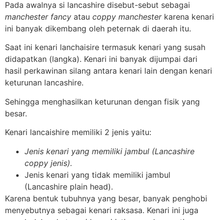
Pada awalnya si lancashire disebut-sebut sebagai
manchester fancy
atau
coppy manchester
karena kenari
ini banyak dikembang oleh peternak di daerah itu.
Saat ini kenari lanchaisire termasuk kenari yang susah
didapatkan (langka). Kenari ini banyak dijumpai dari
hasil perkawinan silang antara kenari lain dengan kenari
keturunan lancashire.
Sehingga menghasilkan keturunan dengan fisik yang
besar.
Kenari lancaishire memiliki 2 jenis yaitu:
Jenis kenari yang memiliki jambul (
Lancashire
coppy
jenis).
Jenis kenari yang tidak memiliki jambul
(
Lancashire plain head
).
Karena bentuk tubuhnya yang besar, banyak penghobi
menyebutnya sebagai kenari raksasa. Kenari ini juga