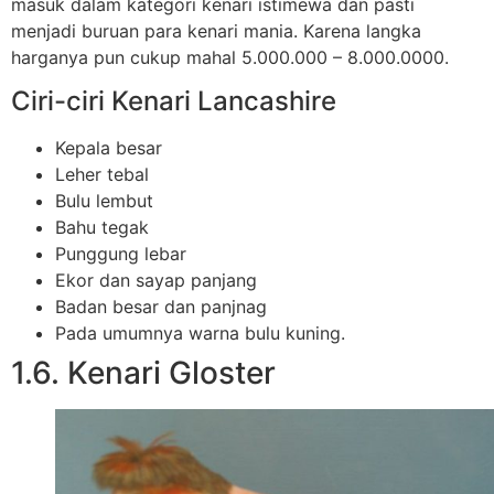
masuk dalam kategori kenari istimewa dan pasti
menjadi buruan para kenari mania. Karena langka
harganya pun cukup mahal 5.000.000 – 8.000.0000.
Ciri-ciri Kenari Lancashire
Kepala besar
Leher tebal
Bulu lembut
Bahu tegak
Punggung lebar
Ekor dan sayap panjang
Badan besar dan panjnag
Pada umumnya warna bulu kuning.
1.6. Kenari Gloster