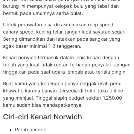
burung ini mempunyai kelopak bulu yang tebal dan
bentuk pada umumnya serba bulat.
Untuk perawatan bisa dikasih makan reep speed,
canary speed, kuning telur, jangan lupa sayuran segar.
Sering dimandikan dan letakkan pada sangkar yang
agak besar minimal 1-2 tenggeran.
Kenari norwich termasuk dalam jenis kenari dengan
tubuh yang kuat tidak rentan terhadap penyakit. Jangan
tinggalkan pada saat udara lembab atau terlalu dingin.
Buat kamu yang kepengen punya enggak usah perlu
khawatir, karena banyak tersedia di toko-toko online
yang menjual. Tinggal siapin budget sekitar 1.250.00
kamu sudah bisa mendapatkannya.
Ciri-ciri Kenari Norwich
Paruh pendek