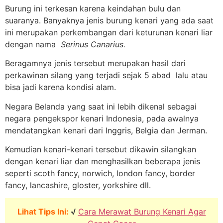
Burung ini terkesan karena keindahan bulu dan
suaranya. Banyaknya jenis burung kenari yang ada saat
ini merupakan perkembangan dari keturunan kenari liar
dengan nama
Serinus Canarius.
Beragamnya jenis tersebut merupakan hasil dari
perkawinan silang yang terjadi sejak 5 abad lalu atau
bisa jadi karena kondisi alam.
Negara Belanda yang saat ini lebih dikenal sebagai
negara pengekspor kenari Indonesia, pada awalnya
mendatangkan kenari dari Inggris, Belgia dan Jerman.
Kemudian kenari-kenari tersebut dikawin silangkan
dengan kenari liar dan menghasilkan beberapa jenis
seperti scoth fancy, norwich, london fancy, border
fancy, lancashire, gloster, yorkshire dll.
Lihat Tips Ini:
√
Cara Merawat Burung Kenari Agar