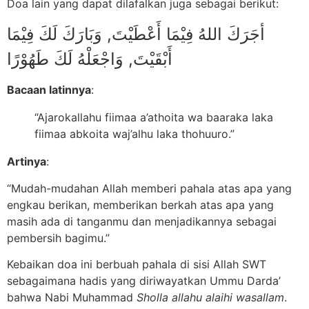
Doa lain yang dapat dilafalkan juga sebagai berikut:
أجَرَكَ اللهُ فِيْمَا أَعْطَيْتَ, وَبَارَكَ لَكَ فِيْمَا
أَبْقَيْتَ, وَاجْعَلْهُ لَكَ طَهُوْرًا
Bacaan latinnya
:
“Ajarokallahu fiimaa a’athoita wa baaraka laka
fiimaa abkoita waj’alhu laka thohuuro.”
Artinya
:
“Mudah-mudahan Allah memberi pahala atas apa yang
engkau berikan, memberikan berkah atas apa yang
masih ada di tanganmu dan menjadikannya sebagai
pembersih bagimu.”
Kebaikan doa ini berbuah pahala di sisi Allah SWT
sebagaimana hadis yang diriwayatkan Ummu Darda’
bahwa Nabi Muhammad
Sholla allahu alaihi wasallam
.