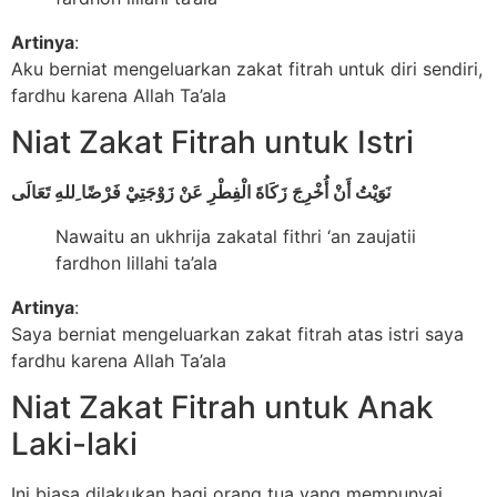
Artinya
:
Aku berniat mengeluarkan zakat fitrah untuk diri sendiri,
fardhu karena Allah Ta’ala
Niat Zakat Fitrah untuk Istri
نَوَيْتُ أَنْ أُخْرِجَ زَكَاةَ الْفِطْرِ عَنْ زَوْجَتِيْ فَرْضًا ِللهِ تَعَالَى
Nawaitu an ukhrija zakatal fithri ‘an zaujatii
fardhon lillahi ta’ala
Artinya
:
Saya berniat mengeluarkan zakat fitrah atas istri saya
fardhu karena Allah Ta’ala
Niat Zakat Fitrah untuk Anak
Laki-laki
Ini biasa dilakukan bagi orang tua yang mempunyai