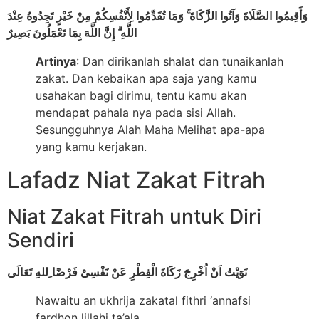
وَأَقِيمُوا الصَّلَاةَ وَآتُوا الزَّكَاةَ ۚ وَمَا تُقَدِّمُوا لِأَنْفُسِكُمْ مِنْ خَيْرٍ تَجِدُوهُ عِنْدَ
اللَّهِ ۗ إِنَّ اللَّهَ بِمَا تَعْمَلُونَ بَصِيرٌ
Artinya
: Dan dirikanlah shalat dan tunaikanlah
zakat. Dan kebaikan apa saja yang kamu
usahakan bagi dirimu, tentu kamu akan
mendapat pahala nya pada sisi Allah.
Sesungguhnya Alah Maha Melihat apa-apa
yang kamu kerjakan.
Lafadz Niat Zakat Fitrah
Niat Zakat Fitrah untuk Diri
Sendiri
نَوَيْتُ اَنْ اُخْرِجَ زَكَاةَ الْفِطْرِ عَنْ نَفْسِىْ فَرْضًا ِللهِ تَعَالَى
Nawaitu an ukhrija zakatal fithri ‘annafsi
fardhon lillahi ta’ala