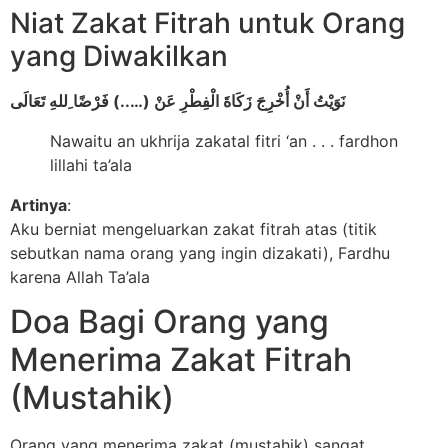
Niat Zakat Fitrah untuk Orang
yang Diwakilkan
نَوَيْتُ أَنْ أُخْرِجَ زَكَاةَ الْفِطْرِ عَنْ (…..) فَرْضًا ِللهِ تَعَالَى
Nawaitu an ukhrija zakatal fitri ‘an . . . fardhon
lillahi ta’ala
Artinya
:
Aku berniat mengeluarkan zakat fitrah atas (titik
sebutkan nama orang yang ingin dizakati), Fardhu
karena Allah Ta’ala
Doa Bagi Orang yang
Menerima Zakat Fitrah
(Mustahik)
Orang yang menerima zakat (mustahik) sangat