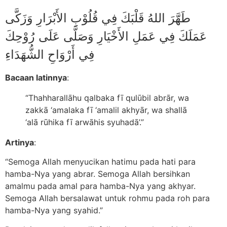
طَهَّرَ اللهُ قَلْبَكَ فِي قُلُوْبِ الأَبْرَارِ وَزَكَّى
عَمَلَكَ فِي عَمَلِ الأَخْيَارِ وَصَلَّى عَلَى رُوْحِكَ
فِي أَرْوَاحِ الشُّهَدَاءِ
Bacaan latinnya
:
“Thahharallāhu qalbaka fī qulūbil abrār, wa
zakkā ‘amalaka fī ‘amalil akhyār, wa shallā
‘alā rūhika fī arwāhis syuhadā’.”
Artinya
:
“Semoga Allah menyucikan hatimu pada hati para
hamba-Nya yang abrar. Semoga Allah bersihkan
amalmu pada amal para hamba-Nya yang akhyar.
Semoga Allah bersalawat untuk rohmu pada roh para
hamba-Nya yang syahid.”