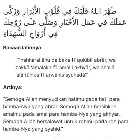
طَهَّرَ اللهُ قَلْبَكَ فِي قُلُوْبِ الأَبْرَارِ وَزَكَّى
عَمَلَكَ فِي عَمَلِ الأَخْيَارِ وَصَلَّى عَلَى رُوْحِكَ
فِي أَرْوَاحِ الشُّهَدَاءِ
Bacaan latinnya
:
“Thahharallāhu qalbaka fī qulūbil abrār, wa
zakkā ‘amalaka fī ‘amalil akhyār, wa shallā
‘alā rūhika fī arwāhis syuhadā’.”
Artinya
:
“Semoga Allah menyucikan hatimu pada hati para
hamba-Nya yang abrar. Semoga Allah bersihkan
amalmu pada amal para hamba-Nya yang akhyar.
Semoga Allah bersalawat untuk rohmu pada roh para
hamba-Nya yang syahid.”