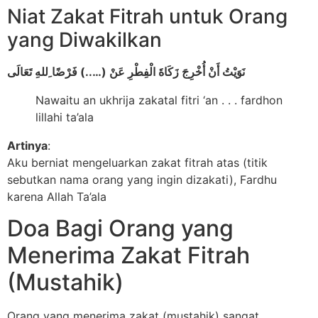
Niat Zakat Fitrah untuk Orang
yang Diwakilkan
نَوَيْتُ أَنْ أُخْرِجَ زَكَاةَ الْفِطْرِ عَنْ (…..) فَرْضًا ِللهِ تَعَالَى
Nawaitu an ukhrija zakatal fitri ‘an . . . fardhon
lillahi ta’ala
Artinya
:
Aku berniat mengeluarkan zakat fitrah atas (titik
sebutkan nama orang yang ingin dizakati), Fardhu
karena Allah Ta’ala
Doa Bagi Orang yang
Menerima Zakat Fitrah
(Mustahik)
Orang yang menerima zakat (mustahik) sangat