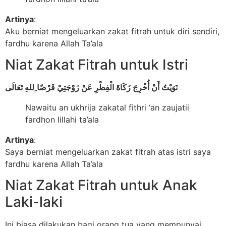
Artinya
:
Aku berniat mengeluarkan zakat fitrah untuk diri sendiri,
fardhu karena Allah Ta’ala
Niat Zakat Fitrah untuk Istri
نَوَيْتُ أَنْ أُخْرِجَ زَكَاةَ الْفِطْرِ عَنْ زَوْجَتِيْ فَرْضًا ِللهِ تَعَالَى
Nawaitu an ukhrija zakatal fithri ‘an zaujatii
fardhon lillahi ta’ala
Artinya
:
Saya berniat mengeluarkan zakat fitrah atas istri saya
fardhu karena Allah Ta’ala
Niat Zakat Fitrah untuk Anak
Laki-laki
Ini biasa dilakukan bagi orang tua yang mempunyai