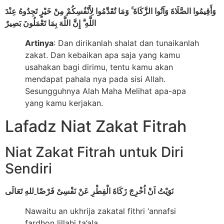
وَأَقِيمُوا الصَّلَاةَ وَآتُوا الزَّكَاةَ ۚ وَمَا تُقَدِّمُوا لِأَنْفُسِكُمْ مِنْ خَيْرٍ تَجِدُوهُ عِنْدَ
اللَّهِ ۗ إِنَّ اللَّهَ بِمَا تَعْمَلُونَ بَصِيرٌ
Artinya
: Dan dirikanlah shalat dan tunaikanlah
zakat. Dan kebaikan apa saja yang kamu
usahakan bagi dirimu, tentu kamu akan
mendapat pahala nya pada sisi Allah.
Sesungguhnya Alah Maha Melihat apa-apa
yang kamu kerjakan.
Lafadz Niat Zakat Fitrah
Niat Zakat Fitrah untuk Diri
Sendiri
نَوَيْتُ اَنْ اُخْرِجَ زَكَاةَ الْفِطْرِ عَنْ نَفْسِىْ فَرْضًا ِللهِ تَعَالَى
Nawaitu an ukhrija zakatal fithri ‘annafsi
fardhon lillahi ta’ala