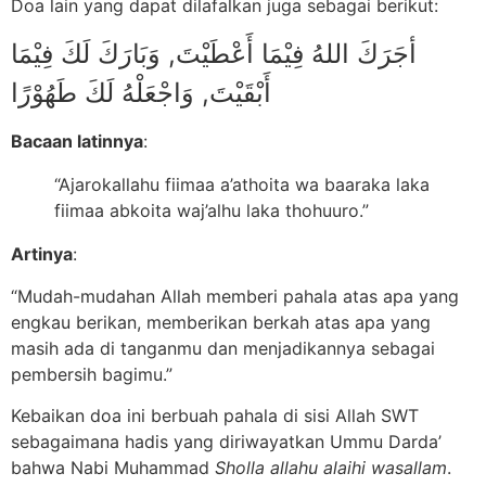
Doa lain yang dapat dilafalkan juga sebagai berikut:
أجَرَكَ اللهُ فِيْمَا أَعْطَيْتَ, وَبَارَكَ لَكَ فِيْمَا
أَبْقَيْتَ, وَاجْعَلْهُ لَكَ طَهُوْرًا
Bacaan latinnya
:
“Ajarokallahu fiimaa a’athoita wa baaraka laka
fiimaa abkoita waj’alhu laka thohuuro.”
Artinya
:
“Mudah-mudahan Allah memberi pahala atas apa yang
engkau berikan, memberikan berkah atas apa yang
masih ada di tanganmu dan menjadikannya sebagai
pembersih bagimu.”
Kebaikan doa ini berbuah pahala di sisi Allah SWT
sebagaimana hadis yang diriwayatkan Ummu Darda’
bahwa Nabi Muhammad
Sholla allahu alaihi wasallam
.