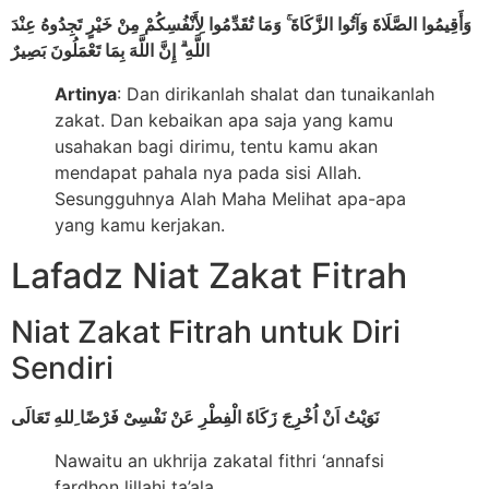
وَأَقِيمُوا الصَّلَاةَ وَآتُوا الزَّكَاةَ ۚ وَمَا تُقَدِّمُوا لِأَنْفُسِكُمْ مِنْ خَيْرٍ تَجِدُوهُ عِنْدَ
اللَّهِ ۗ إِنَّ اللَّهَ بِمَا تَعْمَلُونَ بَصِيرٌ
Artinya
: Dan dirikanlah shalat dan tunaikanlah
zakat. Dan kebaikan apa saja yang kamu
usahakan bagi dirimu, tentu kamu akan
mendapat pahala nya pada sisi Allah.
Sesungguhnya Alah Maha Melihat apa-apa
yang kamu kerjakan.
Lafadz Niat Zakat Fitrah
Niat Zakat Fitrah untuk Diri
Sendiri
نَوَيْتُ اَنْ اُخْرِجَ زَكَاةَ الْفِطْرِ عَنْ نَفْسِىْ فَرْضًا ِللهِ تَعَالَى
Nawaitu an ukhrija zakatal fithri ‘annafsi
fardhon lillahi ta’ala