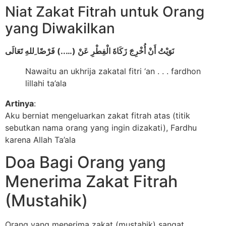
Niat Zakat Fitrah untuk Orang
yang Diwakilkan
نَوَيْتُ أَنْ أُخْرِجَ زَكَاةَ الْفِطْرِ عَنْ (…..) فَرْضًا ِللهِ تَعَالَى
Nawaitu an ukhrija zakatal fitri ‘an . . . fardhon
lillahi ta’ala
Artinya
:
Aku berniat mengeluarkan zakat fitrah atas (titik
sebutkan nama orang yang ingin dizakati), Fardhu
karena Allah Ta’ala
Doa Bagi Orang yang
Menerima Zakat Fitrah
(Mustahik)
Orang yang menerima zakat (mustahik) sangat