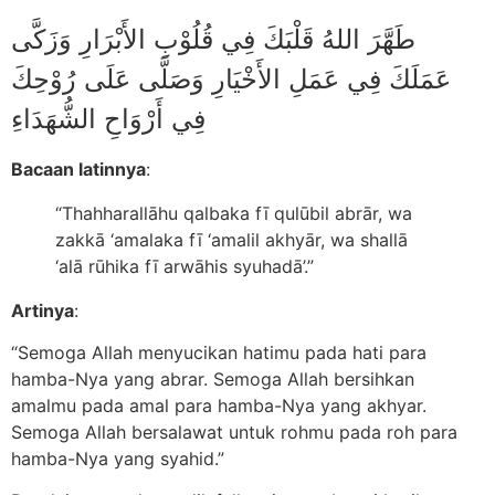
طَهَّرَ اللهُ قَلْبَكَ فِي قُلُوْبِ الأَبْرَارِ وَزَكَّى
عَمَلَكَ فِي عَمَلِ الأَخْيَارِ وَصَلَّى عَلَى رُوْحِكَ
فِي أَرْوَاحِ الشُّهَدَاءِ
Bacaan latinnya
:
“Thahharallāhu qalbaka fī qulūbil abrār, wa
zakkā ‘amalaka fī ‘amalil akhyār, wa shallā
‘alā rūhika fī arwāhis syuhadā’.”
Artinya
:
“Semoga Allah menyucikan hatimu pada hati para
hamba-Nya yang abrar. Semoga Allah bersihkan
amalmu pada amal para hamba-Nya yang akhyar.
Semoga Allah bersalawat untuk rohmu pada roh para
hamba-Nya yang syahid.”