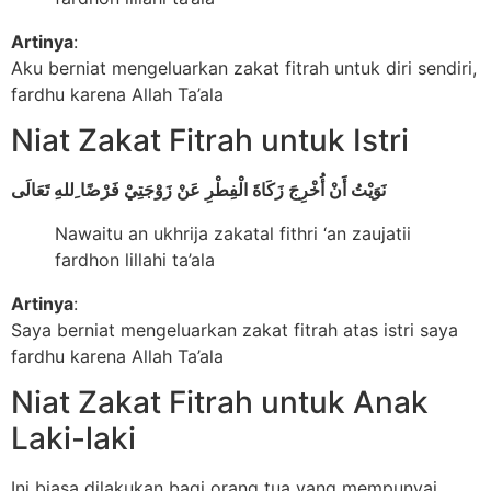
Artinya
:
Aku berniat mengeluarkan zakat fitrah untuk diri sendiri,
fardhu karena Allah Ta’ala
Niat Zakat Fitrah untuk Istri
نَوَيْتُ أَنْ أُخْرِجَ زَكَاةَ الْفِطْرِ عَنْ زَوْجَتِيْ فَرْضًا ِللهِ تَعَالَى
Nawaitu an ukhrija zakatal fithri ‘an zaujatii
fardhon lillahi ta’ala
Artinya
:
Saya berniat mengeluarkan zakat fitrah atas istri saya
fardhu karena Allah Ta’ala
Niat Zakat Fitrah untuk Anak
Laki-laki
Ini biasa dilakukan bagi orang tua yang mempunyai