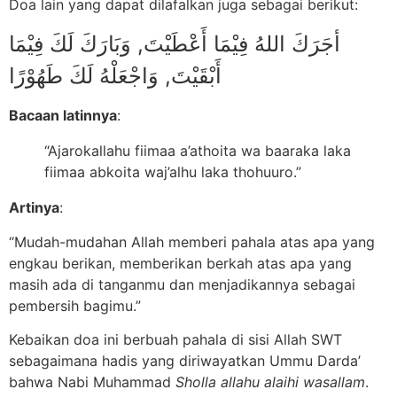
Doa lain yang dapat dilafalkan juga sebagai berikut:
أجَرَكَ اللهُ فِيْمَا أَعْطَيْتَ, وَبَارَكَ لَكَ فِيْمَا
أَبْقَيْتَ, وَاجْعَلْهُ لَكَ طَهُوْرًا
Bacaan latinnya
:
“Ajarokallahu fiimaa a’athoita wa baaraka laka
fiimaa abkoita waj’alhu laka thohuuro.”
Artinya
:
“Mudah-mudahan Allah memberi pahala atas apa yang
engkau berikan, memberikan berkah atas apa yang
masih ada di tanganmu dan menjadikannya sebagai
pembersih bagimu.”
Kebaikan doa ini berbuah pahala di sisi Allah SWT
sebagaimana hadis yang diriwayatkan Ummu Darda’
bahwa Nabi Muhammad
Sholla allahu alaihi wasallam
.