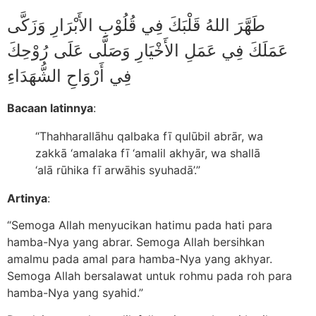
طَهَّرَ اللهُ قَلْبَكَ فِي قُلُوْبِ الأَبْرَارِ وَزَكَّى
عَمَلَكَ فِي عَمَلِ الأَخْيَارِ وَصَلَّى عَلَى رُوْحِكَ
فِي أَرْوَاحِ الشُّهَدَاءِ
Bacaan latinnya
:
“Thahharallāhu qalbaka fī qulūbil abrār, wa
zakkā ‘amalaka fī ‘amalil akhyār, wa shallā
‘alā rūhika fī arwāhis syuhadā’.”
Artinya
:
“Semoga Allah menyucikan hatimu pada hati para
hamba-Nya yang abrar. Semoga Allah bersihkan
amalmu pada amal para hamba-Nya yang akhyar.
Semoga Allah bersalawat untuk rohmu pada roh para
hamba-Nya yang syahid.”