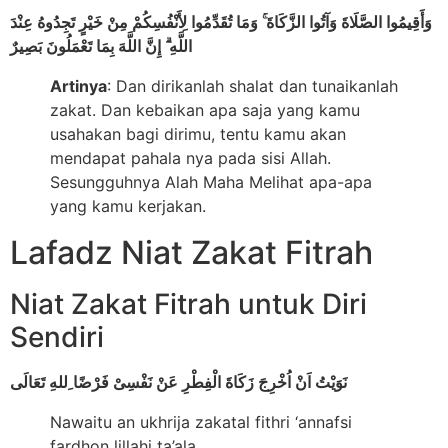
وَأَقِيمُوا الصَّلَاةَ وَآتُوا الزَّكَاةَ ۚ وَمَا تُقَدِّمُوا لِأَنْفُسِكُمْ مِنْ خَيْرٍ تَجِدُوهُ عِنْدَ
اللَّهِ ۗ إِنَّ اللَّهَ بِمَا تَعْمَلُونَ بَصِيرٌ
Artinya
: Dan dirikanlah shalat dan tunaikanlah
zakat. Dan kebaikan apa saja yang kamu
usahakan bagi dirimu, tentu kamu akan
mendapat pahala nya pada sisi Allah.
Sesungguhnya Alah Maha Melihat apa-apa
yang kamu kerjakan.
Lafadz Niat Zakat Fitrah
Niat Zakat Fitrah untuk Diri
Sendiri
نَوَيْتُ اَنْ اُخْرِجَ زَكَاةَ الْفِطْرِ عَنْ نَفْسِىْ فَرْضًا ِللهِ تَعَالَى
Nawaitu an ukhrija zakatal fithri ‘annafsi
fardhon lillahi ta’ala