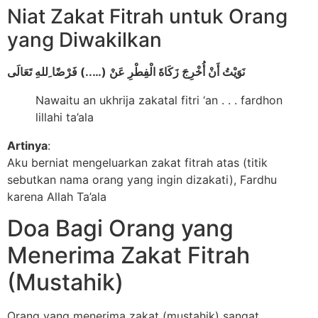
Niat Zakat Fitrah untuk Orang
yang Diwakilkan
نَوَيْتُ أَنْ أُخْرِجَ زَكَاةَ الْفِطْرِ عَنْ (…..) فَرْضًا ِللهِ تَعَالَى
Nawaitu an ukhrija zakatal fitri ‘an . . . fardhon
lillahi ta’ala
Artinya
:
Aku berniat mengeluarkan zakat fitrah atas (titik
sebutkan nama orang yang ingin dizakati), Fardhu
karena Allah Ta’ala
Doa Bagi Orang yang
Menerima Zakat Fitrah
(Mustahik)
Orang yang menerima zakat (mustahik) sangat