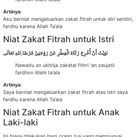
Artinya
:
Aku berniat mengeluarkan zakat fitrah untuk diri sendiri,
fardhu karena Allah Ta’ala
Niat Zakat Fitrah untuk Istri
نَوَيْتُ أَنْ أُخْرِجَ زَكَاةَ الْفِطْرِ عَنْ زَوْجَتِيْ فَرْضًا ِللهِ تَعَالَى
Nawaitu an ukhrija zakatal fithri ‘an zaujatii
fardhon lillahi ta’ala
Artinya
:
Saya berniat mengeluarkan zakat fitrah atas istri saya
fardhu karena Allah Ta’ala
Niat Zakat Fitrah untuk Anak
Laki-laki
Ini biasa dilakukan bagi orang tua yang mempunyai