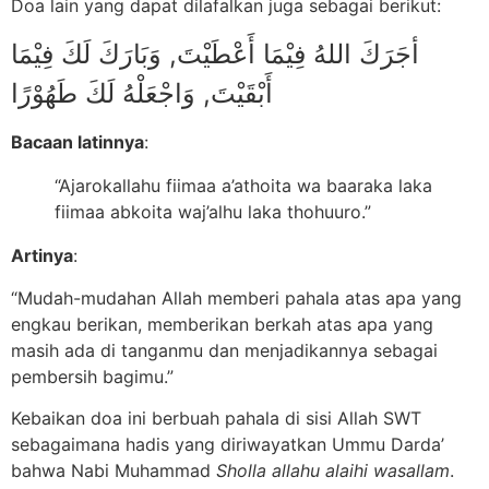
Doa lain yang dapat dilafalkan juga sebagai berikut:
أجَرَكَ اللهُ فِيْمَا أَعْطَيْتَ, وَبَارَكَ لَكَ فِيْمَا
أَبْقَيْتَ, وَاجْعَلْهُ لَكَ طَهُوْرًا
Bacaan latinnya
:
“Ajarokallahu fiimaa a’athoita wa baaraka laka
fiimaa abkoita waj’alhu laka thohuuro.”
Artinya
:
“Mudah-mudahan Allah memberi pahala atas apa yang
engkau berikan, memberikan berkah atas apa yang
masih ada di tanganmu dan menjadikannya sebagai
pembersih bagimu.”
Kebaikan doa ini berbuah pahala di sisi Allah SWT
sebagaimana hadis yang diriwayatkan Ummu Darda’
bahwa Nabi Muhammad
Sholla allahu alaihi wasallam
.