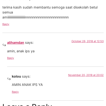
terima kasih sudah membantu semoga saat disekolah betul
semua
amiiiiiiiiiiiiiiiiiiiiiiiiinnnnnnnnnnnnnnnnnnnnnnn
Reply
October 26, 2018 at 12:53
alihamdan
says:
amin, anak ips ya
Reply
November 20, 2018 at 20:02
kolou
says:
AMIN ANAK IPS YA
Reply