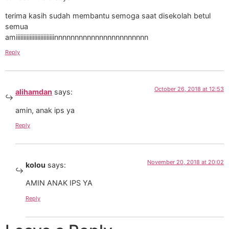
terima kasih sudah membantu semoga saat disekolah betul
semua
amiiiiiiiiiiiiiiiiiiiiiiiiinnnnnnnnnnnnnnnnnnnnnnn
Reply
October 26, 2018 at 12:53
alihamdan
says:
amin, anak ips ya
Reply
November 20, 2018 at 20:02
kolou
says:
AMIN ANAK IPS YA
Reply