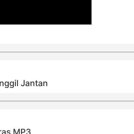
nggil Jantan
ras MP3