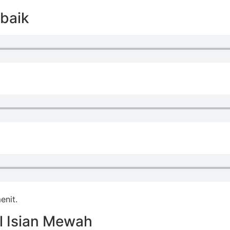
baik
enit.
l Isian Mewah