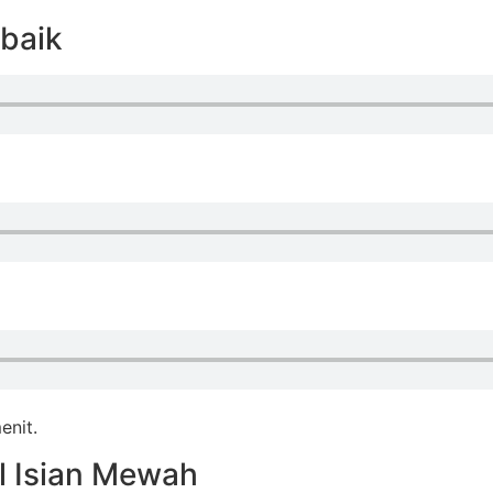
baik
enit.
l Isian Mewah