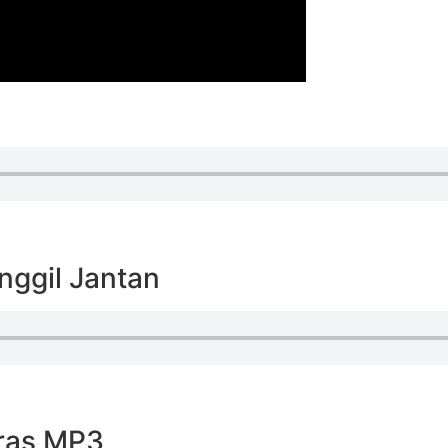
nggil Jantan
ras MP3