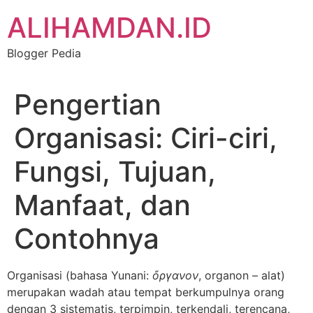
Skip
ALIHAMDAN.ID
to
content
Blogger Pedia
Pengertian
Organisasi: Ciri-ciri,
Fungsi, Tujuan,
Manfaat, dan
Contohnya
Organisasi (bahasa Yunani:
ὄργανον
, organon – alat)
merupakan wadah atau tempat berkumpulnya orang
dengan 3 sistematis, terpimpin, terkendali, terencana,