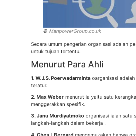
©
ManpowerGroup.co.uk
Secara umum pengerian organisasi adalah pe
untuk tujuan tertentu.
Menurut Para Ahli
1. W.J.S. Poerwadarminta
oarganisasi adalah
teratur.
2. Max Weber
menurut ia yaitu satu kerangk
menggerakkan spesifik.
3. Janu Murdiyatmoko
organisasi ialah satu 
langkah-langkah dalam bekerja .
4. Ches I. Bernard
mengemukakan bahwa organi