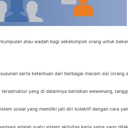
rkumpulan atau wadah bagi sekelompok orang untuk beker
 susunan serta ketentuan dari berbagai macam sisi (orang 
a tersetruktur yang di dalamnya berisikan wewenang, tang
sistem sosial yang memiliki jati diri kolektif dengan cara y
sasi adalah suatu sistem aktivitas kerja sama yang dilaku