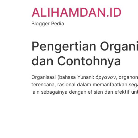
Skip
ALIHAMDAN.ID
to
content
Blogger Pedia
Pengertian Organis
dan Contohnya
Organisasi (bahasa Yunani:
ὄργανον
, organon
terencana, rasional dalam memanfaatkan sega
lain sebagainya dengan efisien dan efektif un