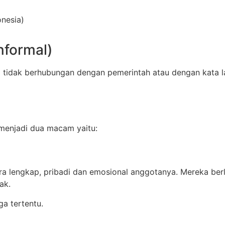
onesia)
nformal)
g tidak berhubungan dengan pemerintah atau dengan kata la
 menjadi dua macam yaitu:
ara lengkap, pribadi dan emosional anggotanya. Mereka ber
ak.
a tertentu.