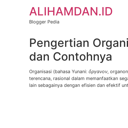
Skip
ALIHAMDAN.ID
to
content
Blogger Pedia
Pengertian Organis
dan Contohnya
Organisasi (bahasa Yunani:
ὄργανον
, organon
terencana, rasional dalam memanfaatkan sega
lain sebagainya dengan efisien dan efektif un