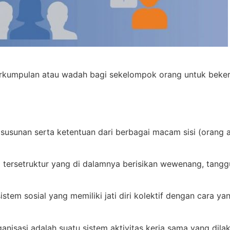
rkumpulan atau wadah bagi sekelompok orang untuk beker
 susunan serta ketentuan dari berbagai macam sisi (orang 
a tersetruktur yang di dalamnya berisikan wewenang, tang
sistem sosial yang memiliki jati diri kolektif dengan cara y
sasi adalah suatu sistem aktivitas kerja sama yang dilaku