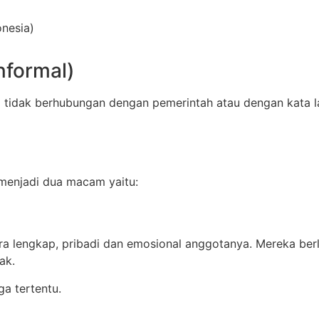
onesia)
nformal)
g tidak berhubungan dengan pemerintah atau dengan kata la
 menjadi dua macam yaitu:
ara lengkap, pribadi dan emosional anggotanya. Mereka ber
ak.
a tertentu.