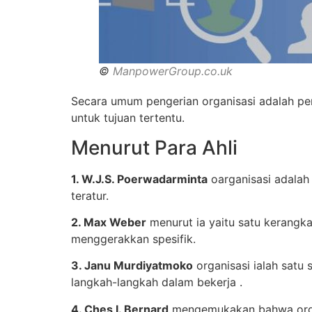
©
ManpowerGroup.co.uk
Secara umum pengerian organisasi adalah pe
untuk tujuan tertentu.
Menurut Para Ahli
1. W.J.S. Poerwadarminta
oarganisasi adalah
teratur.
2. Max Weber
menurut ia yaitu satu kerangk
menggerakkan spesifik.
3. Janu Murdiyatmoko
organisasi ialah satu 
langkah-langkah dalam bekerja .
4. Ches I. Bernard
mengemukakan bahwa organi