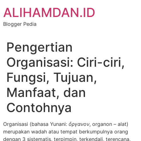
Skip
ALIHAMDAN.ID
to
content
Blogger Pedia
Pengertian
Organisasi: Ciri-ciri,
Fungsi, Tujuan,
Manfaat, dan
Contohnya
Organisasi (bahasa Yunani:
ὄργανον
, organon – alat)
merupakan wadah atau tempat berkumpulnya orang
dengan 3 sistematis, terpimpin, terkendali, terencana,