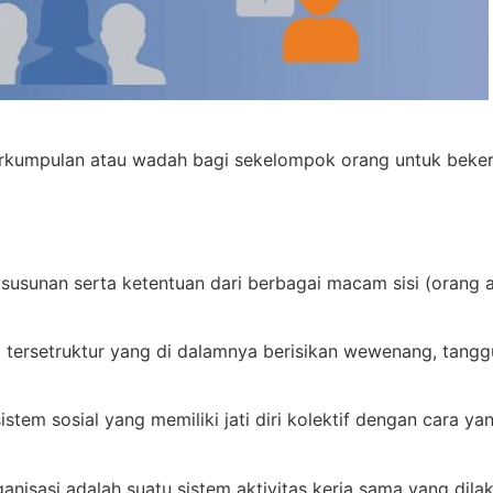
rkumpulan atau wadah bagi sekelompok orang untuk beker
 susunan serta ketentuan dari berbagai macam sisi (orang 
a tersetruktur yang di dalamnya berisikan wewenang, tang
sistem sosial yang memiliki jati diri kolektif dengan cara y
sasi adalah suatu sistem aktivitas kerja sama yang dilaku