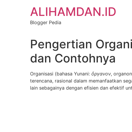
Skip
ALIHAMDAN.ID
to
content
Blogger Pedia
Pengertian Organis
dan Contohnya
Organisasi (bahasa Yunani:
ὄργανον
, organon
terencana, rasional dalam memanfaatkan sega
lain sebagainya dengan efisien dan efektif un