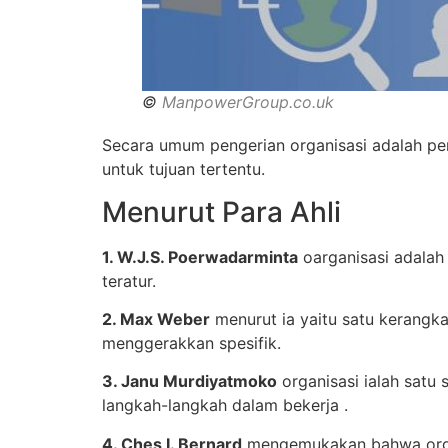
©
ManpowerGroup.co.uk
Secara umum pengerian organisasi adalah pe
untuk tujuan tertentu.
Menurut Para Ahli
1. W.J.S. Poerwadarminta
oarganisasi adalah
teratur.
2. Max Weber
menurut ia yaitu satu kerangk
menggerakkan spesifik.
3. Janu Murdiyatmoko
organisasi ialah satu 
langkah-langkah dalam bekerja .
4. Ches I. Bernard
mengemukakan bahwa organi