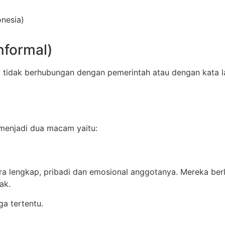
onesia)
nformal)
g tidak berhubungan dengan pemerintah atau dengan kata la
 menjadi dua macam yaitu:
ara lengkap, pribadi dan emosional anggotanya. Mereka ber
ak.
a tertentu.