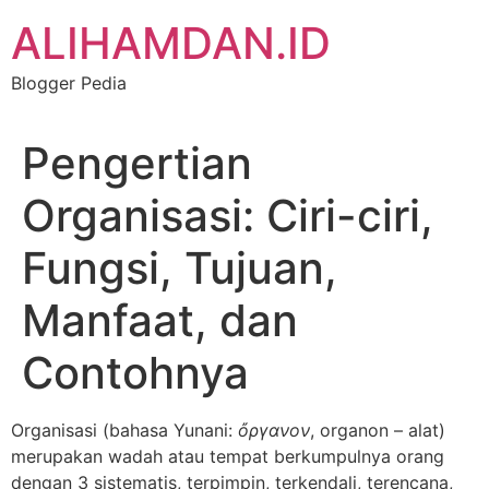
Skip
ALIHAMDAN.ID
to
content
Blogger Pedia
Pengertian
Organisasi: Ciri-ciri,
Fungsi, Tujuan,
Manfaat, dan
Contohnya
Organisasi (bahasa Yunani:
ὄργανον
, organon – alat)
merupakan wadah atau tempat berkumpulnya orang
dengan 3 sistematis, terpimpin, terkendali, terencana,