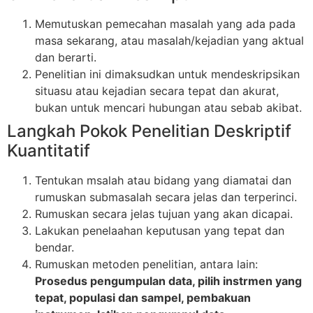
Memutuskan pemecahan masalah yang ada pada
masa sekarang, atau masalah/kejadian yang aktual
dan berarti.
Penelitian ini dimaksudkan untuk mendeskripsikan
situasu atau kejadian secara tepat dan akurat,
bukan untuk mencari hubungan atau sebab akibat.
Langkah Pokok Penelitian Deskriptif
Kuantitatif
Tentukan msalah atau bidang yang diamatai dan
rumuskan submasalah secara jelas dan terperinci.
Rumuskan secara jelas tujuan yang akan dicapai.
Lakukan penelaahan keputusan yang tepat dan
bendar.
Rumuskan metoden penelitian, antara lain:
Prosedus pengumpulan data, pilih instrmen yang
tepat, populasi dan sampel, pembakuan