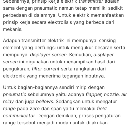
Sebenarnya, prinsip kerja elektrik
transmitter
adalah
sama dengan pneumatic namun tetap memiliki sedikit
perbedaan di dalamnya. Untuk elektrik memanfaatkan
prinsip kerja secara elektrolisis yang berbeda dari
mekanis.
Adapun transmitter elektrik ini mempunyai sensing
element yang berfungsi untuk mengukur besaran serta
mempunyai
displayer screen.
Kemudian,
displayer
screen
ini digunakan untuk menampilkan hasil dari
pengukuran,
filter current
serta rangkaian dari
elektronik yang menerima tegangan inputnya.
Untuk bagian-bagiannya sendiri mirip dengan
pneumatic
sebelumnya yaitu adanya
flapper, nozzle, air
relay
dan juga
bellows
. Sedangkan untuk mengatur
range
pada
zero
dan span yaitu memakai
field
communicator.
Dengan demikian, proses pengaturan
range tersebut menjadi mudah untuk dilakukan.